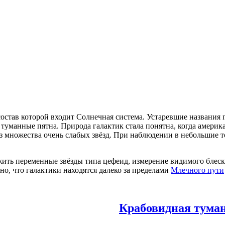
состав которой входит Солнечная система. Устаревшие названия 
 туманные пятна. Природа галактик стала понятна, когда америк
з множества очень слабых звёзд. При наблюдении в небольшие т
ить переменные звёзды типа цефеид, измерение видимого блеска
но, что галактики находятся далеко за пределами
Млечного пути
Крабовидная туман