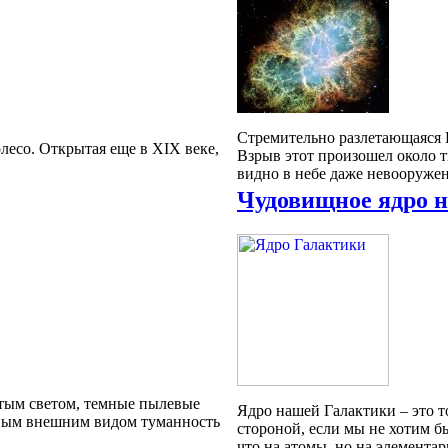
Стремительно разлетающаяся 
лесо. Открытая еще в XIX веке,
Взрыв этот произошел около т
видно в небе даже невооружен
Чудовищное ядро 
атым светом, темные пылевые
Ядро нашей Галактики – это т
тным внешним видом туманность
стороной, если мы не хотим б
что на атомы, но на элемента