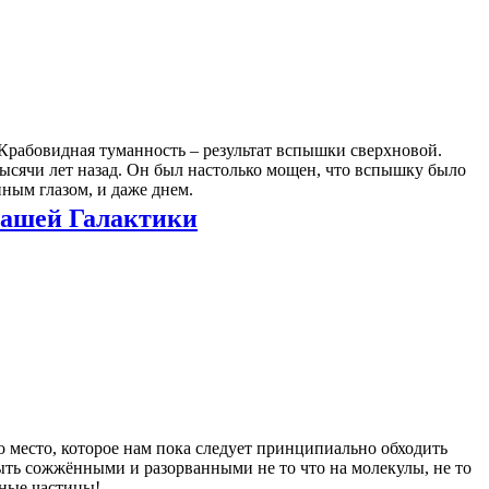
Крабовидная туманность – результат вспышки сверхновой.
ысячи лет назад. Он был настолько мощен, что вспышку было
ным глазом, и даже днем.
нашей Галактики
о место, которое нам пока следует принципиально обходить
ыть сожжёнными и разорванными не то что на молекулы, не то
рные частицы!