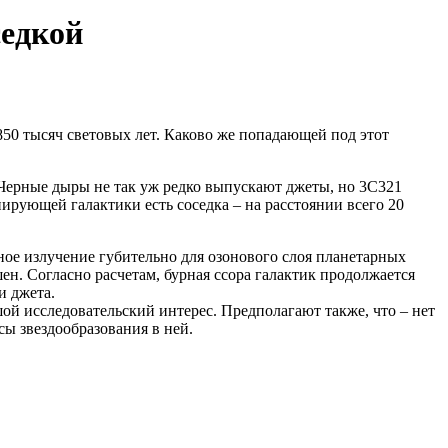
седкой
850 тысяч световых лет. Каково же попадающей под этот
. Черные дыры не так уж редко выпускают джеты, но 3C321
ирующей галактики есть соседка – на расстоянии всего 20
ое излучение губительно для озонового слоя планетарных
шен. Согласно расчетам, бурная ссора галактик продолжается
и джета.
й исследовательский интерес. Предполагают также, что – нет
ы звездообразования в ней.