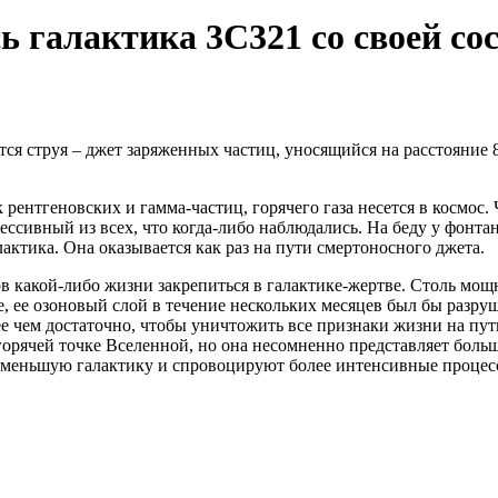
ь галактика 3C321 со своей со
ся струя – джет заряженных частиц, уносящийся на расстояние 
 рентгеновских и гамма-частиц, горячего газа несется в космос
ссивный из всех, что когда-либо наблюдались. На беду у фонтан
лактика. Она оказывается как раз на пути смертоносного джета.
 какой-либо жизни закрепиться в галактике-жертве. Столь мощн
не, ее озоновый слой в течение нескольких месяцев был бы разру
е чем достаточно, чтобы уничтожить все признаки жизни на пут
рячей точке Вселенной, но она несомненно представляет большо
 меньшую галактику и спровоцируют более интенсивные процесс