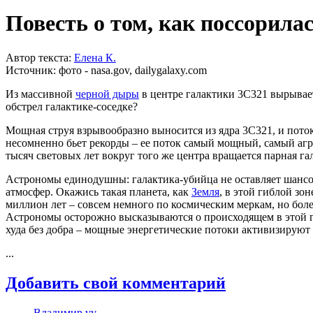
Повесть о том, как поссорилас
Автор текста:
Елена К.
Источник:
фото - nasa.gov, dailygalaxy.com
Из массивной
черной дыры
в центре галактики 3C321 вырывает
обстрел галактике-соседке?
Мощная струя взрывообразно выносится из ядра 3C321, и поток
несомненно бьет рекорды – ее поток самый мощный, самый агре
тысяч световых лет вокруг того же центра вращается парная га
Астрономы единодушны: галактика-убийца не оставляет шансов
атмосфер. Окажись такая планета, как
Земля
, в этой гиблой зо
миллион лет – совсем немного по космическим меркам, но боле
Астрономы осторожно высказываются о происходящем в этой го
худа без добра – мощные энергетические потоки активизируют
...
Добавить свой комментарий
Владимир vv