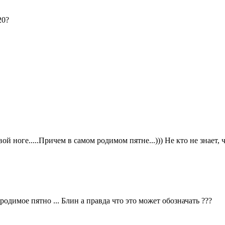
20?
 ноге.....Причем в самом родимом пятне...))) Не кто не знает, 
 родимое пятно ... Блин а правда что это может обозначать ???