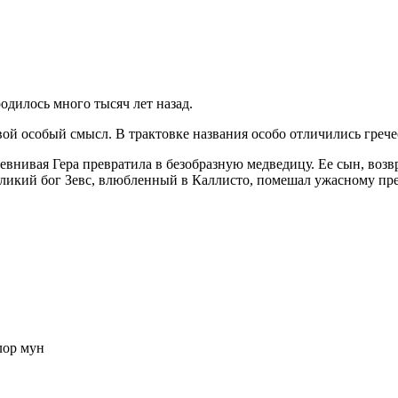
родилось много тысяч лет назад.
й особый смысл. В трактовке названия особо отличились грече
евнивая Гера превратила в безобразную медведицу. Ее сын, возв
великий бог Зевс, влюбленный в Каллисто, помешал ужасному п
лор мун