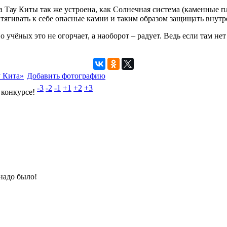
 Тау Киты так же устроена, как Солнечная система (каменные пл
тягивать к себе опасные камни и таким образом защищать внутр
учёных это не огорчает, а наоборот – радует. Ведь если там нет
у Кита»
Добавить фотографию
-3
-2
-1
+1
+2
+3
 конкурсе!
 надо было!