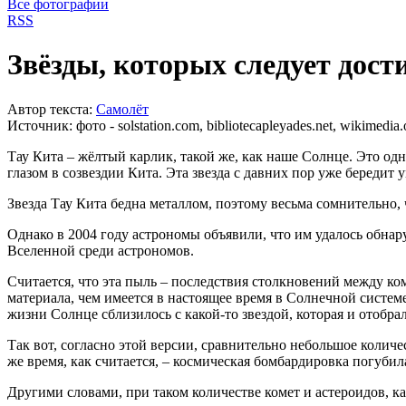
Все фотографии
RSS
Звёзды, которых следует дости
Автор текста:
Самолёт
Источник:
фото - solstation.com, bibliotecapleyades.net, wikimedia.
Тау Кита – жёлтый карлик, такой же, как наше Солнце. Это од
глазом в созвездии Кита. Эта звезда с давних пор уже бередит
Звезда Тау Кита бедна металлом, поэтому весьма сомнительно, 
Однако в 2004 году астрономы объявили, что им удалось обна
Вселенной среди астрономов.
Считается, что эта пыль – последствия столкновений между к
материала, чем имеется в настоящее время в Солнечной системе
жизни Солнце сблизилось с какой-то звездой, которая и отобра
Так вот, согласно этой версии, сравнительно небольшое колич
же время, как считается, – космическая бомбардировка погуб
Другими словами, при таком количестве комет и астероидов, 