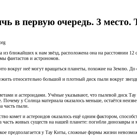
чь в первую очередь. 3 место. 
org
на из ближайших к нам звёзд, расположена она на расстоянии 1
 умы фантастов и астрономов.
что вокруг неё могут вращаться планеты, похожие на Землю. До с
ружить относительно большой и плотный диск пыли вокруг звезд
ометами и астероидами. Учёные указывают, что пылевой диск Та
. Почему у Солнца материала оказалось меньше, остаётся неизве
ла часть пыли.
ество комет и астероидов оказалось ещё одним фактором, спосо
ила часть живых существ на нашей планете: погибли динозавры 
какое предполагается у Тау Киты, сложные формы жизни невозм