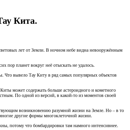
Тау Кита.
2 световых лет от Земли. В ночном небе видна невооружённым
их пор планет вокруг неё отыскать не удалось.
ы. Что вывело Тау Киту в ряд самых популярных объектов
у Киты может содержать больше астероидного и кометного
стным. По одной из версий, в какой-то из моментов своей
бствующим возникновению разумной жизни на Земле. Но – в то
и многие другие формы многоклеточной жизни.
ожны, потому что бомбардировки там намного интенсивнее.